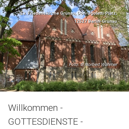
Ev. Friedenskirche Grünau, Don-Ugoletti-Platz,
12527 Berlin-Grünau
Foto: © Norbert Wähmer
Willkommen -
GOTTESDIENSTE -